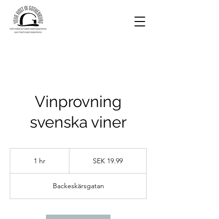
Vinprovning
svenska viner
19.99
Swedish
1 hr
1
SEK 19.99
kronor
h
Backeskärsgatan