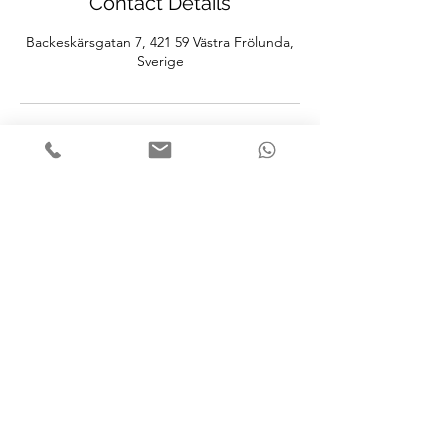
Contact Details
Backeskärsgatan 7, 421 59 Västra Frölunda,
Sverige
Your Host In Gothenburg
+46 (0) 705 14 90 12
lannart.nilsson@yourhostingothenburg.com
Backeskärsgatan 7, 421 59 Västra Frölunda,
Sweden
Member of: Gothenburg Guide Club,
FGAG (United authorized Gothenburg
guides), SveGuide, FEG, VISITA and Inter
Nordic Guide Club